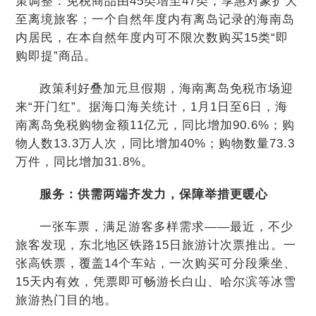
策调整：免税商品由45类增至47类，享惠对象扩大
至离境旅客；一个自然年度内有离岛记录的海南岛
内居民，在本自然年度内可不限次数购买15类“即
购即提”商品。
政策利好叠加元旦假期，海南离岛免税市场迎
来“开门红”。据海口海关统计，1月1日至6日，海
南离岛免税购物金额11亿元，同比增加90.6%；购
物人数13.3万人次，同比增加40%；购物数量73.3
万件，同比增加31.8%。
服务：供需两端齐发力，保障举措更暖心
一张车票，满足游客多样需求——最近，不少
旅客发现，东北地区铁路15日旅游计次票推出。一
张高铁票，覆盖14个车站，一次购买可分段乘坐、
15天内有效，凭票即可畅游长白山、哈尔滨等冰雪
旅游热门目的地。