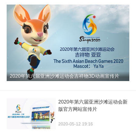
2020年第六届亚洲沙滩运动会吉祥物3D动画宣传片
2020年第六届亚洲沙滩运动会新
版官方网站宣传片
2020-05-12 19:16