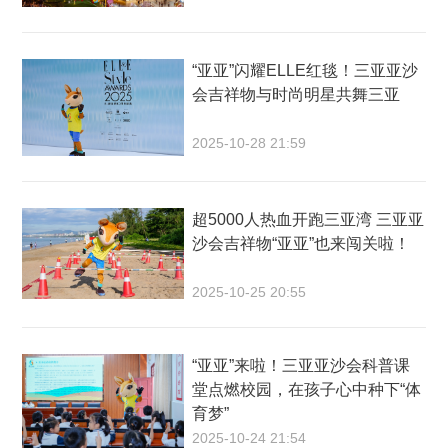
“亚亚”闪耀ELLE红毯！三亚亚沙
会吉祥物与时尚明星共舞三亚
2025-10-28 21:59
超5000人热血开跑三亚湾 三亚亚
沙会吉祥物“亚亚”也来闯关啦！
2025-10-25 20:55
“亚亚”来啦！三亚亚沙会科普课
堂点燃校园，在孩子心中种下“体
育梦”
2025-10-24 21:54