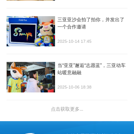
三亚亚沙会拍了拍你，并发出了
一个合作邀请
2025-10-14 17:45
当“亚亚”邂逅“志愿蓝”，三亚动车
站暖意融融
2025-10-06 18:38
点击获取更多...