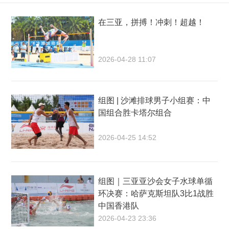
在三亚，拼搏！冲刺！超越！
2026-04-28 11:07
组图 | 沙滩排球男子小组赛：中
国组合胜卡塔尔组合
2026-04-25 14:52
组图｜三亚亚沙会女子水球单循
环决赛：哈萨克斯坦队3比1战胜
中国香港队
2026-04-23 23:36