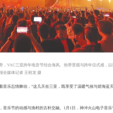
旁，VAC三亚跨年电音节结合海风、热带景观与跨年仪式感，以
全媒体记者 王程龙 摄
着音乐忘情舞动，“这几天在三亚，既享受了温暖气候与碧海蓝
，音乐节的动感与渔村的古朴交融。1月1日，神冲火山电子音