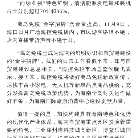
“向绿图强”特色鲜明，清洁能源发电量和装机
占比分别超过70%和86%。
离岛免税“金字招牌”含金量提高。11月9日，
海口日月广场海控免税店内，市民游客络绎不绝，
店内直播带货声音不绝于耳。
“离岛免税已成为海南的鲜明标识和自贸港建设
的‘金字招牌’，我们的日常工作看似平常，却与自
贸港建设息息相关。”海控免税市场总监侯晓飞表
示，接下来，海控免税将做好离岛免税新政宣传，
尽快丰富小家电、无人机等新增品类商品供给，充
分发挥离岛免税政策优势，为海南全岛封关运作做
好准备，为海南国际旅游消费中心建设贡献力量。
值得一提的是，加快构建具有海南特色和优势
的现代化产业体系，海南自贸港重点园区扮演着重
要的角色。三亚崖州湾科技城高新区、博鳌乐城国