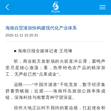
海南自贸港加快构建现代化产业体系
2025-11-11 15:20:31
■ 海南日报全媒体记者 王培琳
听，商业航天发射场的火箭直冲云霄，轰鸣声
里尽是雄心激荡；看，热带特色农产品的精深加
工，无声处已然“点果成金”。
远眺——“中国洋浦港”千轮竞发，数字经济集
群蓄势赋能；近观——海南环岛旅游公路串珠成
链，深海科技与南繁育种守望深蓝。
琼州大地正以时不我待的紧迫感，扛起使命和