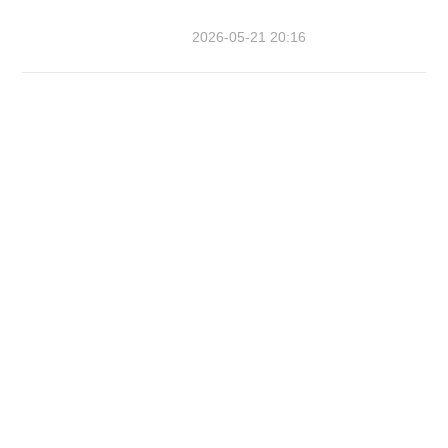
2026-05-21 20:16
从“办赛事”到“兴城市”，三亚这样
作答→