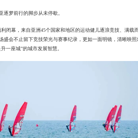
亚逐梦前行的脚步从未停歇。
会顺利闭幕，来自亚洲45个国家和地区的运动健儿逐浪竞技、满载
场盛会不止留下竞技荣光与赛事纪录，更如一面明镜，清晰映照
提升一座城”的城市发展智慧。