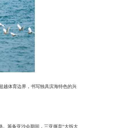
超越体育边界，书写独具滨海特色的兴
路。筹备亚沙会期间，三亚摒弃“大拆大