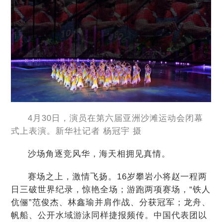
4月30日，演员在第六届亚洲沙滩运动会闭幕
式上表演。新华社记者 杨冠宇 摄
沙场角逐竞风华，海天相拥见真情。
赛场之上，激情飞扬。16岁攀岩小将赵一程两
日三破世界纪录，惊艳全场；游跑两项赛场，“铁人
伉俪”范俊杰、林鑫瑜并肩作战、分获冠军；龙舟、
帆船、公开水域游泳同样捷报频传。中国代表团以