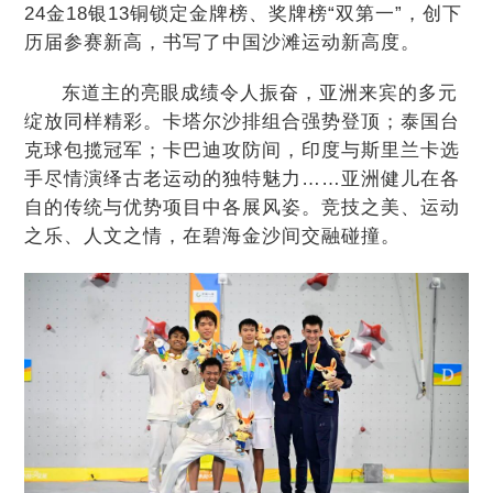
24金18银13铜锁定金牌榜、奖牌榜“双第一”，创下
历届参赛新高，书写了中国沙滩运动新高度。
东道主的亮眼成绩令人振奋，亚洲来宾的多元
绽放同样精彩。卡塔尔沙排组合强势登顶；泰国台
克球包揽冠军；卡巴迪攻防间，印度与斯里兰卡选
手尽情演绎古老运动的独特魅力……亚洲健儿在各
自的传统与优势项目中各展风姿。竞技之美、运动
之乐、人文之情，在碧海金沙间交融碰撞。