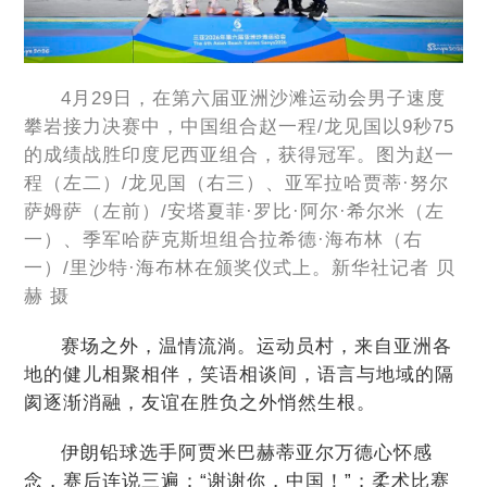
4月29日，在第六届亚洲沙滩运动会男子速度
攀岩接力决赛中，中国组合赵一程/龙见国以9秒75
的成绩战胜印度尼西亚组合，获得冠军。图为赵一
程（左二）/龙见国（右三）、亚军拉哈贾蒂·努尔
萨姆萨（左前）/安塔夏菲·罗比·阿尔·希尔米（左
一）、季军哈萨克斯坦组合拉希德·海布林（右
一）/里沙特·海布林在颁奖仪式上。新华社记者 贝
赫 摄
赛场之外，温情流淌。运动员村，来自亚洲各
地的健儿相聚相伴，笑语相谈间，语言与地域的隔
阂逐渐消融，友谊在胜负之外悄然生根。
伊朗铅球选手阿贾米巴赫蒂亚尔万德心怀感
念，赛后连说三遍：“谢谢你，中国！”；柔术比赛