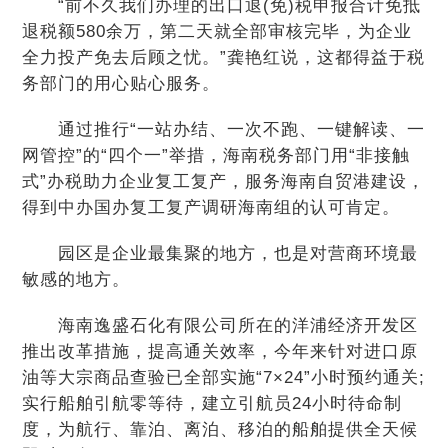
“前不久我们办理的出口退(免)税申报合计免抵
退税额580余万，第二天就全部审核完毕，为企业
全力投产免去后顾之忧。”龚艳红说，这都得益于税
务部门的用心贴心服务。
通过推行“一站办结、一次不跑、一键解读、一
网管控”的“四个一”举措，海南税务部门用“非接触
式”办税助力企业复工复产，服务海南自贸港建设，
得到中办国办复工复产调研海南组的认可肯定。
园区是企业最集聚的地方，也是对营商环境最
敏感的地方。
海南逸盛石化有限公司所在的洋浦经济开发区
推出改革措施，提高通关效率，今年来针对进口原
油等大宗商品查验已全部实施“7×24”小时预约通关;
实行船舶引航零等待，建立引航员24小时待命制
度，为航行、靠泊、离泊、移泊的船舶提供全天候