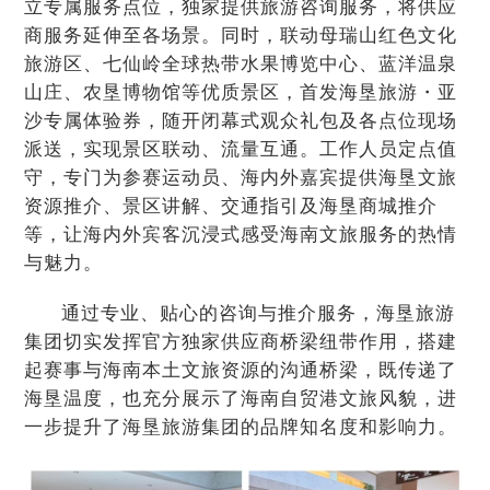
立专属服务点位，独家提供旅游咨询服务，将供应
商服务延伸至各场景。同时，联动母瑞山红色文化
旅游区、七仙岭全球热带水果博览中心、蓝洋温泉
山庄、农垦博物馆等优质景区，首发海垦旅游・亚
沙专属体验券，随开闭幕式观众礼包及各点位现场
派送，实现景区联动、流量互通。工作人员定点值
守，专门为参赛运动员、海内外嘉宾提供海垦文旅
资源推介、景区讲解、交通指引及海垦商城推介
等，让海内外宾客沉浸式感受海南文旅服务的热情
与魅力。
通过专业、贴心的咨询与推介服务，海垦旅游
集团切实发挥官方独家供应商桥梁纽带作用，搭建
起赛事与海南本土文旅资源的沟通桥梁，既传递了
海垦温度，也充分展示了海南自贸港文旅风貌，进
一步提升了海垦旅游集团的品牌知名度和影响力。