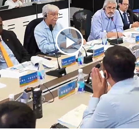
播
放
视
频