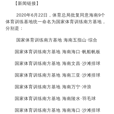
【新闻链接】
2020年6月22日，体育总局批复同意海南9个
体育训练基地统一命名为国家体育训练南方基地，
分别是：
国家体育训练南方基地 海南五指山·综合
国家体育训练南方基地 海南海口·帆船帆板
国家体育训练南方基地 海南文昌·沙滩排球
国家体育训练南方基地 海南三亚·沙滩排球
国家体育训练南方基地 海南万宁·冲浪
国家体育训练南方基地 海南陵水·羽毛球
国家体育训练南方基地 海南海口·沙滩排球