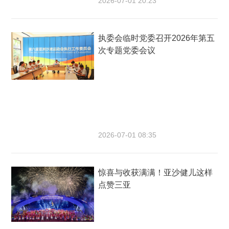
2026-07-01 20:23
执委会临时党委召开2026年第五
次专题党委会议
2026-07-01 08:35
惊喜与收获满满！亚沙健儿这样
点赞三亚