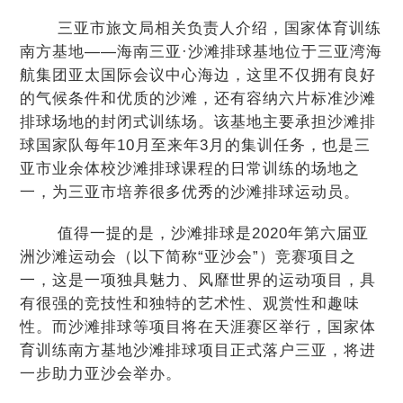
三亚市旅文局相关负责人介绍，国家体育训练
南方基地——海南三亚·沙滩排球基地位于三亚湾海
航集团亚太国际会议中心海边，这里不仅拥有良好
的气候条件和优质的沙滩，还有容纳六片标准沙滩
排球场地的封闭式训练场。该基地主要承担沙滩排
球国家队每年10月至来年3月的集训任务，也是三
亚市业余体校沙滩排球课程的日常训练的场地之
一，为三亚市培养很多优秀的沙滩排球运动员。
值得一提的是，沙滩排球是2020年第六届亚
洲沙滩运动会（以下简称“亚沙会”）竞赛项目之
一，这是一项独具魅力、风靡世界的运动项目，具
有很强的竞技性和独特的艺术性、观赏性和趣味
性。而沙滩排球等项目将在天涯赛区举行，国家体
育训练南方基地沙滩排球项目正式落户三亚，将进
一步助力亚沙会举办。