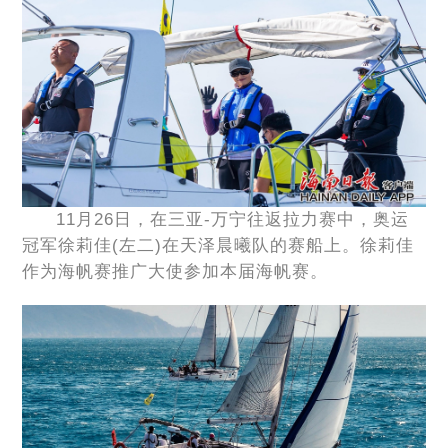
11月26日，在三亚-万宁往返拉力赛中，奥运
冠军徐莉佳(左二)在天泽晨曦队的赛船上。徐莉佳
作为海帆赛推广大使参加本届海帆赛。