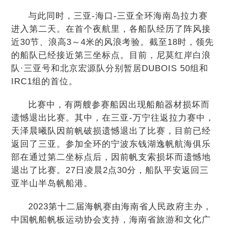
与此同时，三亚-海口-三亚全环海南岛拉力赛
进入第二天。在首个夜航里，各船队经历了阵风接
近30节、浪高3～4米的风浪考验。截至18时，领先
的船队已经接近第三坐标点。目前，尼莫红岸白浪
队·三亚号和北京宏源队分别暂居DUBOIS 50组和
IRC1组的首位。
比赛中，有两艘参赛船因出现船舶器材损坏而
遗憾退出比赛。其中，在三亚-万宁往返拉力赛中，
天泽晨曦队因前帆破损遗憾退出了比赛，目前已经
返回了三亚。参加全环的宁波东钱湖逸帆航海俱乐
部在通过第二坐标点后，因前帆支索损坏而遗憾地
退出了比赛。27日凌晨2点30分，船队平安返回三
亚半山半岛帆船港。
2023第十二届海帆赛由海南省人民政府主办，
中国帆船帆板运动协会支持，海南省旅游和文化广